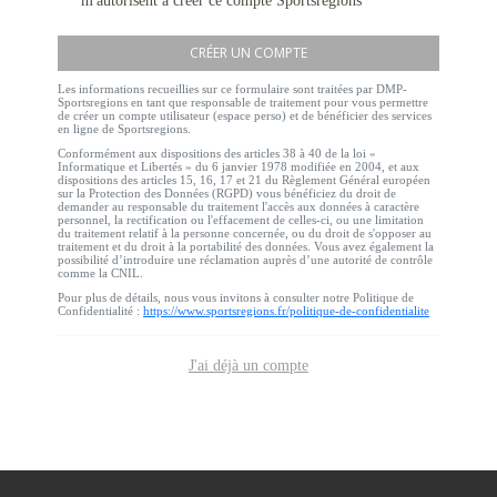
m'autorisent à créer ce compte Sportsregions
CRÉER UN COMPTE
Les informations recueillies sur ce formulaire sont traitées par DMP-
Sportsregions en tant que responsable de traitement pour vous permettre
de créer un compte utilisateur (espace perso) et de bénéficier des services
en ligne de Sportsregions.
Conformément aux dispositions des articles 38 à 40 de la loi «
Informatique et Libertés » du 6 janvier 1978 modifiée en 2004, et aux
dispositions des articles 15, 16, 17 et 21 du Règlement Général européen
sur la Protection des Données (RGPD) vous bénéficiez du droit de
demander au responsable du traitement l'accès aux données à caractère
personnel, la rectification ou l'effacement de celles-ci, ou une limitation
du traitement relatif à la personne concernée, ou du droit de s'opposer au
traitement et du droit à la portabilité des données. Vous avez également la
possibilité d’introduire une réclamation auprès d’une autorité de contrôle
comme la CNIL.
Pour plus de détails, nous vous invitons à consulter notre Politique de
Confidentialité :
https://www.sportsregions.fr/politique-de-confidentialite
J'ai déjà un compte